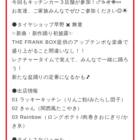
今回もキッチンカー３店舗が参加！🍗☕️🍧🍓🍬
お友達、ご家族みんなでぜひご参加ください😊🌟
⚫️タイヤショップ早野 ✖️ 舞童
✨新曲・新作踊り初披露✨
THE FRANK BOX提供のアップテンポな楽曲で
盛り上がること間違いなし！！
レクチャータイムで覚えて、みんなで一緒に踊ろ
う！
新たな盆踊りの定番になるかも🎵
⚫️出店情報
01 ラッキーキッチン（りんご飴/みたらし団子）
02 きゃん（関西風たこやき）
03 Rainbow（ロングポテト/肉巻きおにぎり/か
き氷）
⚫️タイムスケジュール