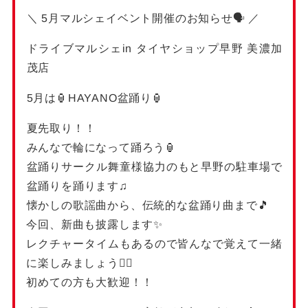
＼ 5月マルシェイベント開催のお知らせ🗣️ ／
ドライブマルシェin タイヤショップ早野 美濃加
茂店
5月は🏮HAYANO盆踊り🏮
夏先取り！！
みんなで輪になって踊ろう🏮
盆踊りサークル舞童様協力のもと早野の駐車場で
盆踊りを踊ります♫
懐かしの歌謡曲から、伝統的な盆踊り曲まで🎵
今回、新曲も披露します✨
レクチャータイムもあるので皆んなで覚えて一緒
に楽しみましょう❤️‍🔥
初めての方も大歓迎！！