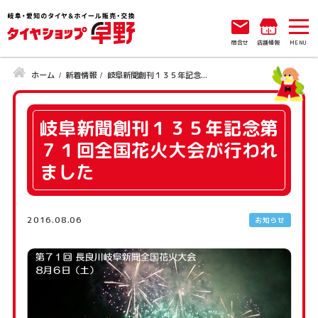
問合せ
店舗情報
ホーム
新着情報
岐阜新聞創刊１３５年記念...
岐阜新聞創刊１３５年記念第
７１回全国花火大会が行われ
ました
2016.08.06
お知らせ