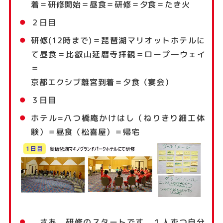
着＝研修開始＝昼食＝研修＝夕食＝たき火
２日目
研修(12時まで)＝琵琶湖マリオットホテルに
て昼食＝比叡山延暦寺拝観＝ロープ―ウェイ
＝
京都エクシブ離宮到着＝夕食（宴会）
３日目
ホテル=八つ橋庵かけはし（ねりきり細工体
験）＝昼食（松喜屋）＝帰宅
さあ、研修のスタートです。１人ずつ自分