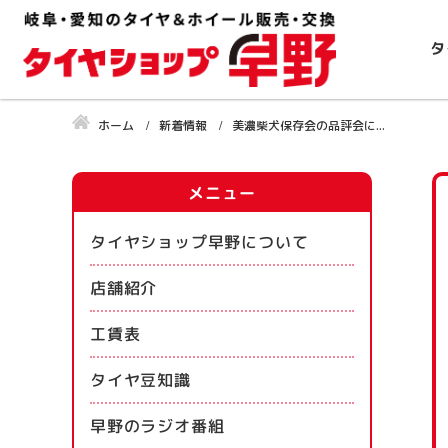
タ
ホーム
新着情報
美濃柴犬保存会の品評会に...
メニュー
タイヤショップ早野について
店舗紹介
工賃表
タイヤ豆知識
早野のラジオ番組